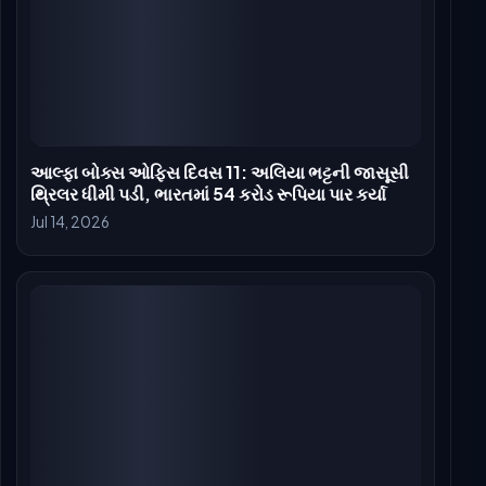
આલ્ફા બોક્સ ઓફિસ કલેક્શન દિવસ 2: આલિયા ભટ્ટ
અને શર્વરીની જાસૂસી થ્રિલરમાં નોંધપાત્ર ઉછાળો
Jul 11, 2026