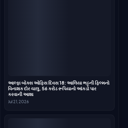
આલ્ફા બોક્સ ઑફિસ કલેક્શન દિવસ 15: આલિયા
ભટ્ટની જાસૂસી થ્રિલર ડૂબી, માત્ર ₹0.15 કરોડની કમાણી
Jul 18, 2026