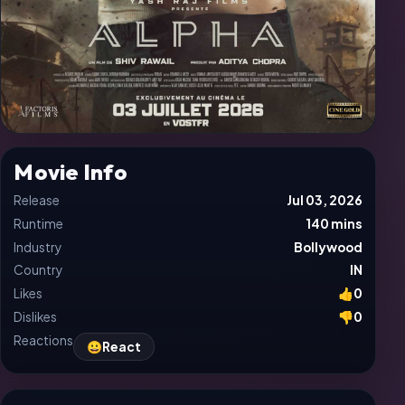
Movie Info
Release
Jul 03, 2026
Runtime
140 mins
Industry
Bollywood
Country
IN
Likes
👍
0
Dislikes
👎
0
Reactions
😀
React