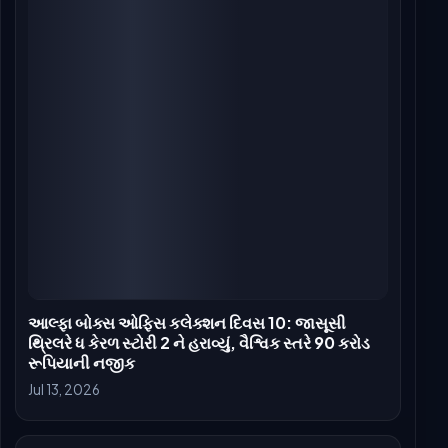
આલ્ફા બોક્સ ઓફિસ દિવસ 1: આલિયા ભટ્ટની જાસૂસી
થ્રિલર ₹9.25 કરોડે ખુલી, ટોચના મહિલા-પ્રધાન
ઓપનર્સમાં ત્રીજું સ્થાન મેળવ્યું
Jul 10, 2026