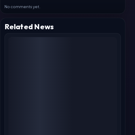
No comments yet.
Related News
આલ્ફા બોક્સ ઓફિસ કલેક્શન દિવસ 21: આલિયા
ભટ્ટની સ્પાય થ્રિલરે વિશ્વવ્યાપી ₹97.50 કરોડ પાર કર્યા,
ત્રીજા સપ્તાહમાં સંઘર્ષ
Jul 24, 2026