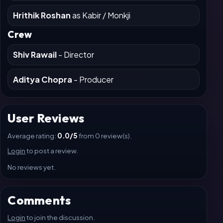
Hrithik Roshan
as Kabir / Monkji
Crew
Shiv Rawail
- Director
Aditya Chopra
- Producer
User Reviews
Average rating:
0.0/5
from 0 review(s).
Login
to post a review.
No reviews yet.
Comments
Login
to join the discussion.