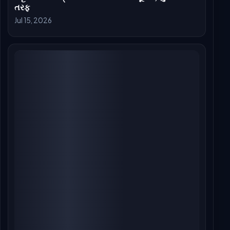
આલ્ફા બોક્સ ઓફિસ દિવસ 3: આલિયા ભટ્ટ અને
શર્વરીની જાસૂસી નાટકમાં રવિવારે મજબૂત ઉછાળો
Jul 11, 2026