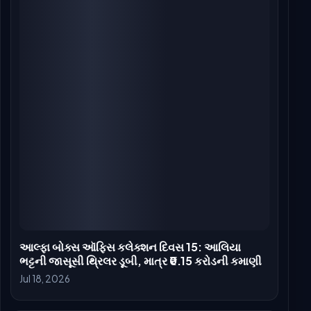
આલ્ફા બોક્સ ઓફિસ કલેક્શન દિવસ 10: જાસૂસી
થ્રિલરે ધ કેરળ સ્ટોરી 2 ને હરાવ્યું, વૈશ્વિક સ્તરે 90 કરોડ
રૂપિયાની નજીક
Jul 13, 2026
આલ્ફા બોક્સ ઓફિસ કલેક્શન દિવસ 9: આલિયા ભટ્ટની
જાસૂસી થ્રિલરે 50 કરોડ રૂપિયા પાર કર્યા, 2026 ની