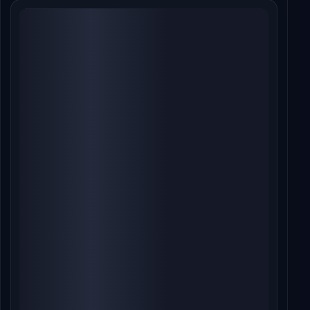
ટોચની 10 ની નજીક
Jul 13, 2026
આલ્ફા બોક્સ ઓફિસ કલેક્શન દિવસ 8: ધમાલ 4ના
તોફાન વચ્ચે જાસૂસી થ્રિલરે ભારતમાં 50 કરોડ રૂપિયાનો
નેટ આંકડો પાર કર્યો
Jul 13, 2026