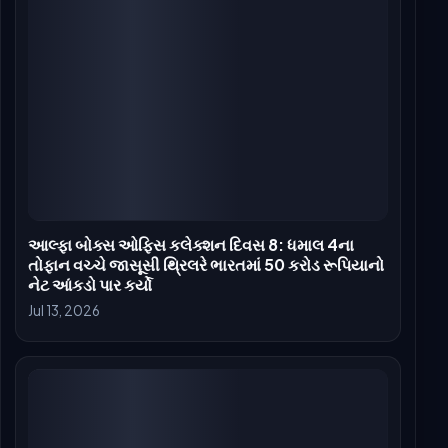
સર્વર નોડ: Apache / Ubuntu