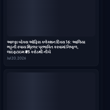
આલ્ફા બોક્સ ઓફિસ દિવસ 11: અલિયા ભટ્ટની જાસૂસી
થ્રિલર ધીમી પડી, ભારતમાં 54 કરોડ રૂપિયા પાર કર્યા
Jul 14, 2026