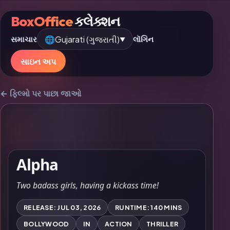
BoxOffice
કલેક્શન
🌐
Gujarati (ગુજરાતી)
સમાચાર
લૉગિન
▼
સાઇન અપ
← ફિલ્મો પર પાછા જાઓ
Alpha
Two badass girls, having a kickass time!
RELEASE: JUL 03, 2026
RUNTIME: 140 MINS
BOLLYWOOD
IN
ACTION
THRILLER