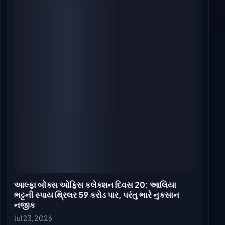
આલ્ફા બોક્સ ઓફિસ કલેક્શન દિવસ 19: આલિયા
ભટ્ટની સ્પાઈ થ્રિલરનો નિરાશાજનક દોર ચાલુ, ₹0.18 કરોડ
કમાણી
Jul 22, 2026