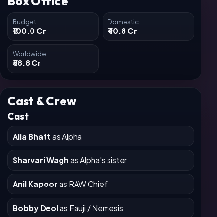
Box Office
Budget
Domestic
₹100.0 Cr
₹40.8 Cr
Worldwide
₹58.8 Cr
Cast & Crew
Cast
Alia Bhatt
as Alpha
Sharvari Wagh
as Alpha's sister
Anil Kapoor
as RAW Chief
Bobby Deol
as Fauji / Nemesis