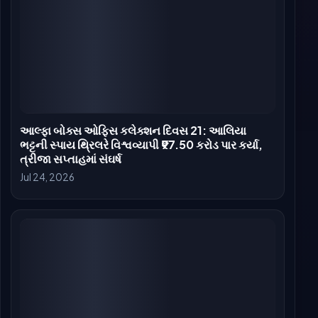
આલ્ફા બોક્સ ઓફિસ કલેક્શન દિવસ 20: આલિયા
ભટ્ટની સ્પાય થ્રિલર 59 કરોડ પાર, પરંતુ ભારે નુકસાન
નજીક
Jul 23, 2026