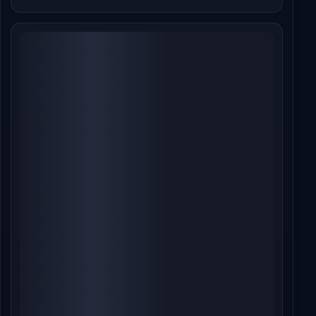
આલ્ફા બોક્સ ઓફિસ દિવસ 18: આલિયા ભટ્ટની ફિલ્મનો
વિનાશક દોર ચાલુ, 56 કરોડ રૂપિયાનો આંકડો પાર
કરવાની આશા
Jul 21, 2026
સ્પાઈડર-મેન: બ્રાન્ડ ન્યૂ ડે
Jul 20, 2026