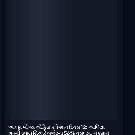
આલ્ફા બોક્સ ઓફિસ કલેક્શન દિવસ 5: આલિયા ભટ્ટની
જાસૂસી થ્રિલર સ્થિતિસ્થાપકતા દર્શાવે છે, કમાયા 4.25
કરોડ રૂપિયા
Jul 13, 2026
આલ્ફા બોક્સ ઓફિસ કલેક્શન દિવસ 4: આલિયા ભટ્ટની
જાસૂસી થ્રિલરે કમાયા 3.85 કરોડ રૂપિયા, સોમવારે
તીવ્ર ઘટાડો
Jul 13, 2026