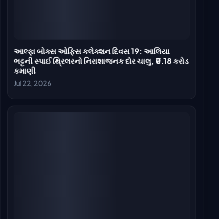
આલ્ફા બોક્સ ઑફિસ કલેક્શન દિવસ 16: આલિયા
ભટ્ટની સ્પાય થ્રિલર પ્રભાવિત કરવામાં નિષ્ફળ,
લાઇફટાઇમ ₹65 કરોડથી નીચે
Jul 20, 2026