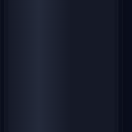
આલ્ફા બોક્સ ઓફિસ કલેક્શન દિવસ 14: આલિયા
ભટ્ટની સ્પાય થ્રિલરને બીજા સપ્તાહમાં 81.5% ઘટાડો,
માત્ર ₹0.60 કરોડની કમાણી
Jul 18, 2026
આલ્ફા બોક્સ ઓફિસ દિવસ 13: મંદી છતાં આલિયા ભટ્ટની
જાસૂસી થ્રિલર વૈશ્વિક સ્તરે 100 કરોડ રૂપિયાની નજીક
Jul 16, 2026