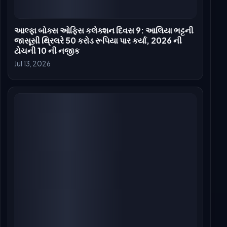
© 2026 BoxOfficeCollection. બધા હક્કો સુરક્ષિત.