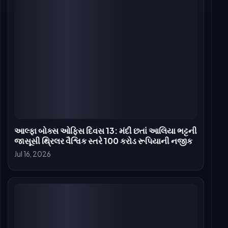
આલ્ફા બોક્સ ઓફિસ કલેક્શન દિવસ 6: જાસૂસી થ્રિલરે
કમાયા 2.85 કરોડ રૂપિયા, ભારતમાં 50 કરોડ રૂપિયાની
સીમા પાર કરી
Jul 13, 2026