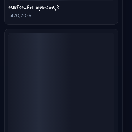
આલ્ફા બોક્સ ઓફિસ કલેક્શન દિવસ 12: આલિયા
ભટ્ટની સ્પાય થ્રિલરે બજેટના 56% વસૂલ્યા, નુકસાન
તરફ
Jul 15, 2026