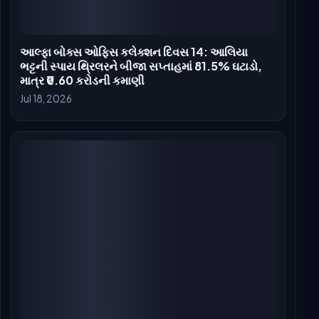
આલ્ફા બોક્સ ઓફિસ કલેક્શન દિવસ 7: જાસૂસી થ્રિલરે
47.55 કરોડ રૂપિયા સાથે પ્રથમ સપ્તાહ પૂર્ણ કર્યું, 2026
ની ટોચની 10 માં પ્રવેશ કર્યો
Jul 13, 2026