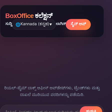
BoxOffice
ಕಲೆಕ್ಷನ್
Kannada (ಕನ್ನಡ)
ಸೈನ್ ಅಪ್
ಸುದ್ದಿ
ಲಾಗಿನ್
🌐
▼
ಸಿನೆಮಾ ಸುದ್ದಿ ಮತ್ತು
ವರದಿಗಳು
ರಿಯಲ್-ಟೈಮ್ ಬಾಕ್ಸ್ ಆಫೀಸ್ ಅಪ್‌ಡೇಟ್‌ಗಳು, ಟ್ರೆಂಡ್‌ಗಳು ಮತ್ತು
ದಾಖಲೆ ಮುರಿಯುವ ವರದಿಗಳನ್ನು ಪಡೆಯಿರಿ.
ಹುಡುಕಿ