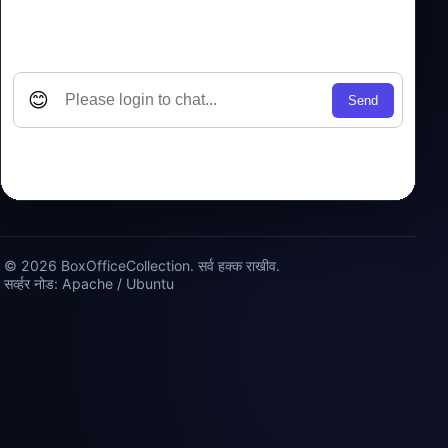
© 2026 BoxOfficeCollection. सर्व हक्क राखीव.
सर्व्हर नोड: Apache / Ubuntu