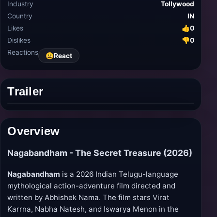
Industry
Tollywood
Country
IN
Likes
👍
0
Dislikes
👎
0
Reactions
😀
React
Trailer
Play
trailer
Overview
Nagabandham - The Secret Treasure (2026)
Nagabandham
is a 2026 Indian Telugu-language
mythological action-adventure film directed and
written by Abhishek Nama. The film stars Virat
Karrna, Nabha Natesh, and Iswarya Menon in the