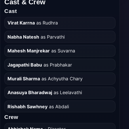
Cast & Crew
Cast
Virat Karrna
as Rudhra
Nabha Natesh
as Parvathi
Mahesh Manjrekar
as Suvarna
Jagapathi Babu
as Prabhakar
Murali Sharma
as Achyutha Chary
Anasuya Bharadwaj
as Leelavathi
Rishabh Sawhney
as Abdali
Crew
Abhishek Nama
- Director