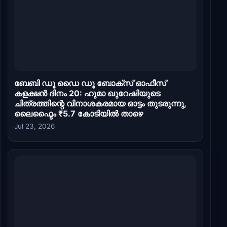
ബേബി ഡൂ ഡൈ ഡൂ ബോക്സ് ഓഫീസ്
കളക്ഷൻ ദിനം 20: ഹുമാ ഖുറേഷിയുടെ
ചിത്രത്തിന്റെ വിനാശകരമായ ഓട്ടം തുടരുന്നു,
ലൈഫ്ടൈം ₹5.7 കോടിയിൽ താഴെ
Jul 23, 2026