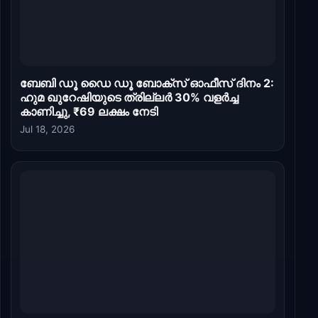
ബേബി ഡൂ ഡൈ ഡൂ ബോക്സ് ഓഫീസ് ദിനം 2:
ഹുമ ഖുറേഷിയുടെ ത്രില്ലർ 30% വളർച്ച
കാണിച്ചു, ₹69 ലക്ഷം നേടി
Jul 18, 2026