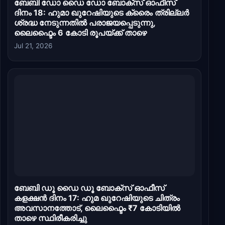
ബേബി ഡോ ഡൈ ഡോ ബോക്സ് ഓഫീസ്
ദിനം 18: ഹുമാ ഖുറേഷിയുടെ ക്രൈം ത്രില്ലർ
ശ്രദ്ധ നേടുന്നതിൽ പരാജയപ്പെടുന്നു,
ലൈഫ്ടൈം 6 കോടി രൂപയ്ക്ക് താഴെ
Jul 21, 2026
ബേബി ഡൂ ഡൈ ഡൂ ബോക്സ് ഓഫീസ്
കളക്ഷൻ ദിനം 17: ഹുമ ഖുറേഷിയുടെ ചിത്രം
അവസാനത്തോട്, ലൈഫ്ടൈം ₹7 കോടിയിൽ
താഴെ സ്ഥിരീകരിച്ചു