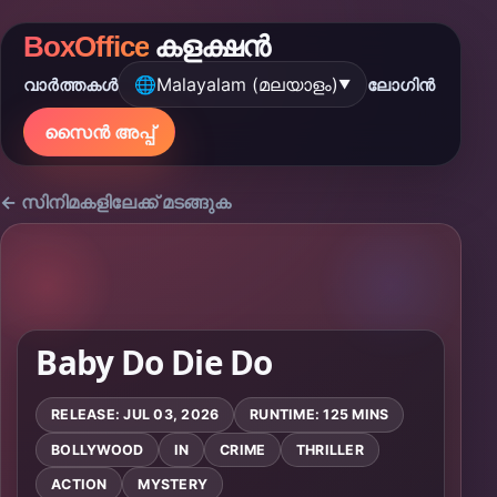
BoxOffice
കളക്ഷൻ
🌐
Malayalam (മലയാളം)
വാർത്തകൾ
ലോഗിൻ
▼
സൈൻ അപ്പ്
← സിനിമകളിലേക്ക് മടങ്ങുക
Baby Do Die Do
RELEASE: JUL 03, 2026
RUNTIME: 125 MINS
BOLLYWOOD
IN
CRIME
THRILLER
ACTION
MYSTERY