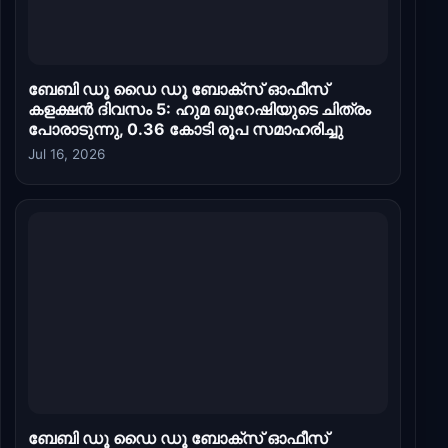
ബേബി ഡൂ ഡൈ ഡൂ ബോക്സ് ഓഫീസ്
കളക്ഷൻ ദിവസം 5: ഹുമ ഖുറേഷിയുടെ ചിത്രം
പോരാടുന്നു, 0.36 കോടി രൂപ സമാഹരിച്ചു
Jul 16, 2026
ബേബി ഡൂ ഡൈ ഡൂ ബോക്സ് ഓഫീസ്