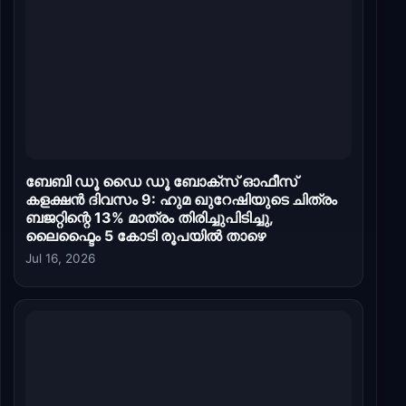
ബേബി ഡൂ ഡൈ ഡൂ ബോക്സ് ഓഫീസ്
കളക്ഷൻ ദിവസം 9: ഹുമ ഖുറേഷിയുടെ ചിത്രം
ബജറ്റിന്റെ 13% മാത്രം തിരിച്ചുപിടിച്ചു,
ലൈഫ്ടൈം 5 കോടി രൂപയിൽ താഴെ
Jul 16, 2026