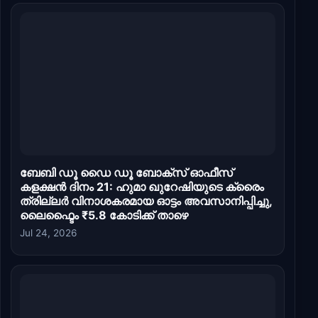
ബേബി ഡൂ ഡൈ ഡൂ ബോക്സ് ഓഫീസ്
കളക്ഷൻ ദിനം 21: ഹുമാ ഖുറേഷിയുടെ ക്രൈം
ത്രില്ലർ വിനാശകരമായ ഓട്ടം അവസാനിപ്പിച്ചു,
ലൈഫ്ടൈം ₹5.8 കോടിക്ക് താഴെ
Jul 24, 2026