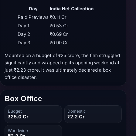
Day
India Net Collection
Paid Previews
₹0.11 Cr
Day 1
₹0.53 Cr
Day 2
₹0.69 Cr
Day 3
₹0.90 Cr
Mounted on a budget of ₹25 crore, the film struggled
significantly and wrapped up its opening weekend at
just ₹2.23 crore. It was ultimately declared a box
office disaster.
Box Office
Budget
Domestic
₹25.0 Cr
₹2.2 Cr
Worldwide