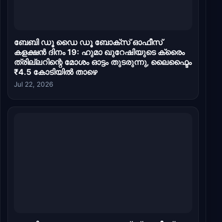
ബേബി ഡൂ ഡൈ ഡൂ ബോക്സ് ഓഫീസ്
കളക്ഷൻ ദിനം 19: ഹുമാ ഖുറേഷിയുടെ ക്രൈം
ത്രില്ലറിന്റെ മോശം ഓട്ടം തുടരുന്നു, ലൈഫ്ടൈം
₹4.5 കോടിയിൽ താഴെ
Jul 22, 2026