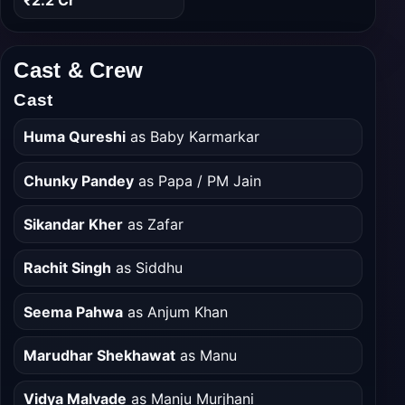
₹2.2 Cr
Cast & Crew
Cast
Huma Qureshi
as Baby Karmarkar
Chunky Pandey
as Papa / PM Jain
Sikandar Kher
as Zafar
Rachit Singh
as Siddhu
Seema Pahwa
as Anjum Khan
Marudhar Shekhawat
as Manu
Vidya Malvade
as Manju Murjhani