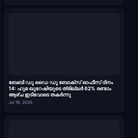
ബേബി ഡൂ ഡൈ ഡൂ ബോക്സ് ഓഫീസ് ദിനം
14: ഹുമ ഖുറേഷിയുടെ ത്രില്ലർ 62% രണ്ടാം
ആഴ്ച ഇടിവോടെ തകർന്നു
Jul 18, 2026