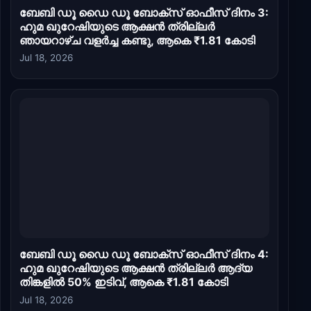
ബേബി ഡൂ ഡൈ ഡൂ ബോക്സ് ഓഫീസ് ദിനം 3:
ഹുമ ഖുറേഷിയുടെ ആക്ഷൻ ത്രില്ലർ
ഞായറാഴ്ച വളർച്ച കണ്ടു, ആകെ ₹1.81 കോടി
Jul 18, 2026
ബേബി ഡൂ ഡൈ ഡൂ ബോക്സ് ഓഫീസ് ദിനം 4:
ഹുമ ഖുറേഷിയുടെ ആക്ഷൻ ത്രില്ലർ ആദ്യ
തിങ്കളിൽ 50% ഇടിവ്, ആകെ ₹1.81 കോടി
Jul 18, 2026