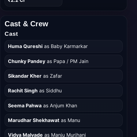
₹2.2 Cr
Cast & Crew
Cast
Huma Qureshi
as Baby Karmarkar
Chunky Pandey
as Papa / PM Jain
Sikandar Kher
as Zafar
Rachit Singh
as Siddhu
Seema Pahwa
as Anjum Khan
Marudhar Shekhawat
as Manu
Vidya Malvade
as Manju Murjhani