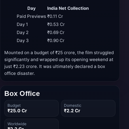
Day
India Net Collection
Paid Previews
₹0.11 Cr
Day 1
₹0.53 Cr
Day 2
₹0.69 Cr
Day 3
₹0.90 Cr
Mounted on a budget of ₹25 crore, the film struggled
significantly and wrapped up its opening weekend at
just ₹2.23 crore. It was ultimately declared a box
office disaster.
Box Office
Budget
Domestic
₹25.0 Cr
₹2.2 Cr
Worldwide