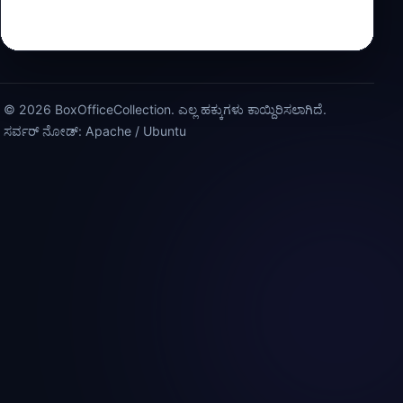
© 2026 BoxOfficeCollection. ಎಲ್ಲ ಹಕ್ಕುಗಳು ಕಾಯ್ದಿರಿಸಲಾಗಿದೆ.
ಸರ್ವರ್ ನೋಡ್: Apache / Ubuntu