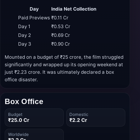
Day
India Net Collection
Paid Previews
₹0.11 Cr
Day 1
₹0.53 Cr
Day 2
₹0.69 Cr
Day 3
₹0.90 Cr
Mounted on a budget of ₹25 crore, the film struggled
significantly and wrapped up its opening weekend at
just ₹2.23 crore. It was ultimately declared a box
office disaster.
Box Office
Budget
Domestic
₹25.0 Cr
₹2.2 Cr
Worldwide