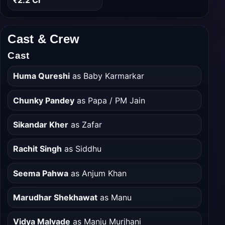
₹2.2 Cr
Cast & Crew
Cast
Huma Qureshi
as Baby Karmarkar
Chunky Pandey
as Papa / PM Jain
Sikandar Kher
as Zafar
Rachit Singh
as Siddhu
Seema Pahwa
as Anjum Khan
Marudhar Shekhawat
as Manu
Vidya Malvade
as Manju Murjhani