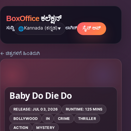
BoxOffice
ಕಲೆಕ್ಷನ್
Kannada (ಕನ್ನಡ)
ಸೈನ್ ಅಪ್
ಸುದ್ದಿ
ಲಾಗಿನ್
🌐
▼
← ಚಿತ್ರಗಳಿಗೆ ಹಿಂತಿರುಗಿ
Baby Do Die Do
RELEASE: JUL 03, 2026
RUNTIME: 125 MINS
BOLLYWOOD
IN
CRIME
THRILLER
ACTION
MYSTERY