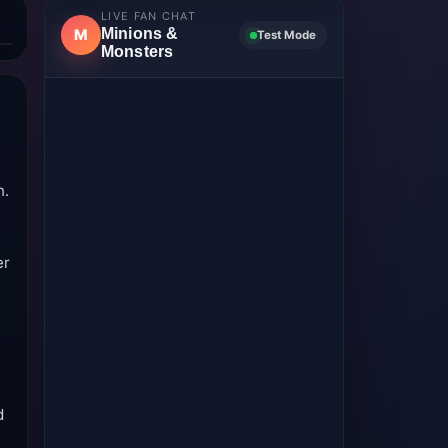
LIVE FAN CHAT
Minions &
M
Test Mode
Monsters
n.
er
d