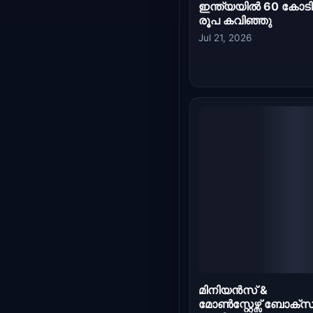
മോൺസ്റ്റേഴ്സ് ബോക്സ
ഓഫീസ് ദിനം 17:
ഇന്ത്യയിൽ
ചിത്രത്തിൻ്റെ
പ്രദർശനം
അവസാനത്തോട്,
കടുത്ത മത്സരം
നേരിടുന്നു
Jul 18, 2026
മിനിയൻസ് ആൻഡ്
മോൺസ്റ്റേഴ്സ് ബോക്സ
ഓഫീസ് കളക്ഷൻ
ദിവസം 14: അനിമേറ്റ
ചിത്രം ഇന്ത്യയിൽ 8