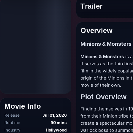
Trailer
Play
trailer
Overview
Minions & Monsters
Minions & Monsters
is a
It serves as the third in
film in the widely popul
origin of the Minions i
movie of their own.
Plot Overview
Movie Info
Finding themselves in 1
Release
Jul 01, 2026
from their Minion tribe 
Runtime
90 mins
create a spectacular mo
Industry
Hollywood
warlock boss to summon 