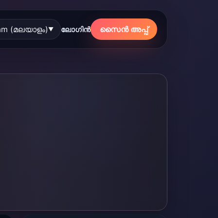
am (മലയാളം)
സൈൻ അപ്പ്
ലോഗിൻ
▼