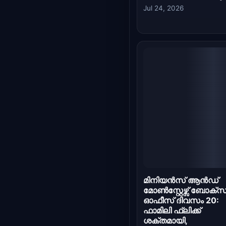
മിനിയൻസ് ആൻഡ്
മോൺസ്റ്റേഴ്സ് ബോക്സ
ഓഫീസ് ദിവസം 20:
ഫാമിലി ഫ്ലിക്ക്
ശക്തമായി,
ഇന്ത്യയിൽ 60 കോടി
രൂപ കവിഞ്ഞു
Jul 21, 2026
മിനിയൻസ് &