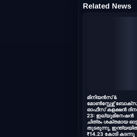
Related News
മിനിയൻസ് &
മോൺസ്റ്റേഴ്സ് ബോക്സ
ഓഫീസ് കളക്ഷൻ ദിന
23: ഇല്യുമിനേഷൻ
ചിത്രം ശക്തമായ ഓട്
തുടരുന്നു, ഇന്ത്യയി
₹14.23 കോടി കടന്നു
Jul 24, 2026