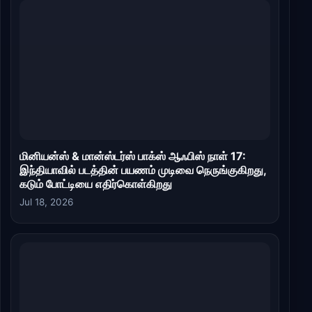
மினியன்ஸ் & மான்ஸ்டர்ஸ் பாக்ஸ் ஆஃபிஸ் நாள் 17:
இந்தியாவில் படத்தின் பயணம் முடிவை நெருங்குகிறது,
கடும் போட்டியை எதிர்கொள்கிறது
Jul 18, 2026