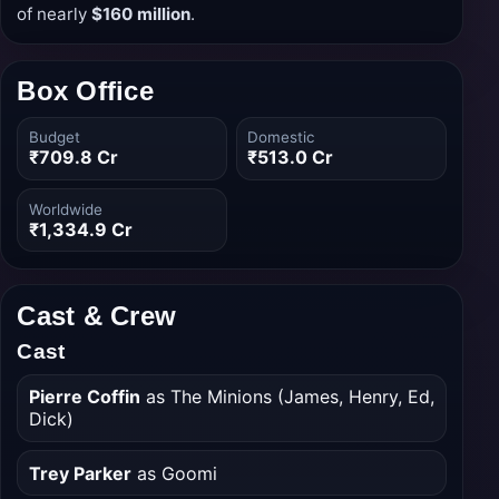
of nearly
$160 million
.
Box Office
Budget
Domestic
₹709.8 Cr
₹513.0 Cr
Worldwide
₹1,334.9 Cr
Cast & Crew
Cast
Pierre Coffin
as The Minions (James, Henry, Ed,
Dick)
Trey Parker
as Goomi