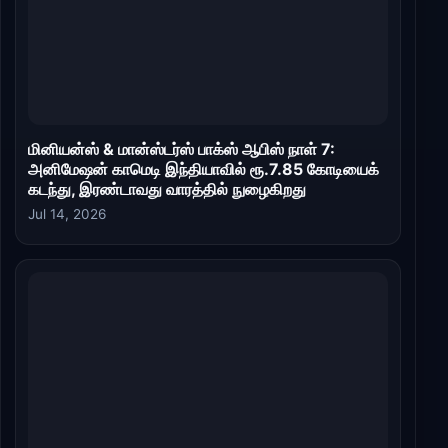
மினியன்ஸ் & மான்ஸ்டர்ஸ் பாக்ஸ் ஆபிஸ் நாள் 7:
அனிமேஷன் காமெடி இந்தியாவில் ரூ.7.85 கோடியைக்
கடந்து, இரண்டாவது வாரத்தில் நுழைகிறது
Jul 14, 2026