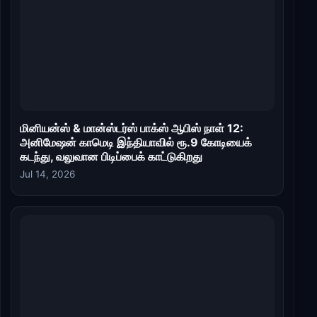
மினியன்ஸ் & மான்ஸ்டர்ஸ் பாக்ஸ் ஆபிஸ் நாள் 12:
அனிமேஷன் காமெடி இந்தியாவில் ரூ.9 கோடியைக்
கடந்து, வலுவான பிடிப்பைக் காட்டுகிறது
Jul 14, 2026