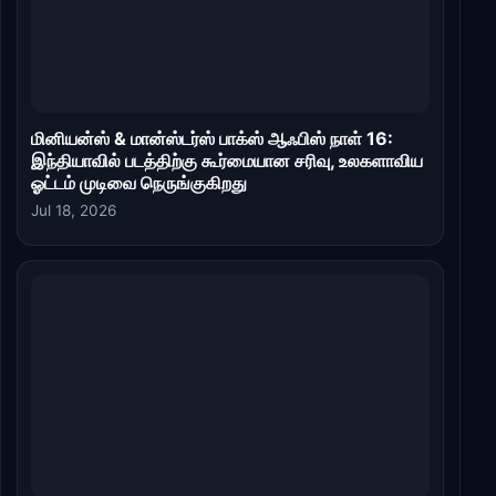
மினியன்ஸ் & மான்ஸ்டர்ஸ் பாக்ஸ் ஆஃபிஸ் நாள் 16:
இந்தியாவில் படத்திற்கு கூர்மையான சரிவு, உலகளாவிய
ஓட்டம் முடிவை நெருங்குகிறது
Jul 18, 2026