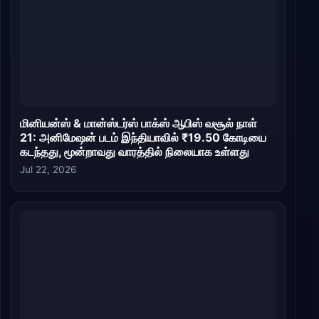
மினியன்ஸ் & மான்ஸ்டர்ஸ் பாக்ஸ் ஆபிஸ் வசூல் நாள்
21: அனிமேஷன் படம் இந்தியாவில் ₹19.50 கோடியை
கடந்தது, மூன்றாவது வாரத்தில் நிலையாக உள்ளது
Jul 22, 2026