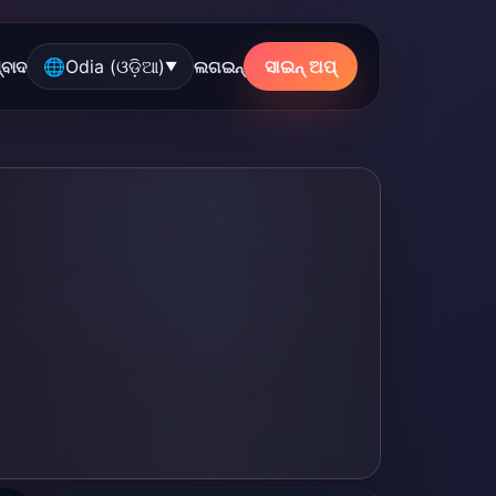
🌐
Odia (ଓଡ଼ିଆ)
ସାଇନ୍ ଅପ୍
୍ବାଦ
ଲଗଇନ୍
▼