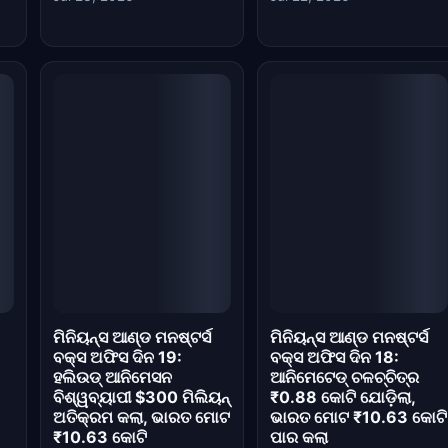
ମିନିୟନ୍ସ ଆଣ୍ଡ ମନଷ୍ଟର୍ସ
ମିନିୟନ୍ସ ଆଣ୍ଡ ମନଷ୍ଟର୍ସ
ବକ୍ସ ଅଫିସ ଦିନ 19:
ବକ୍ସ ଅଫିସ ଦିନ 18:
ହଲିଉଡ୍ ଆନିମେସନ
ଆନିମେଟେଡ୍ ଚଳଚ୍ଚିତ୍ର
ବିଶ୍ୱବ୍ୟାପୀ $300 ମିଲିୟନ୍
₹0.88 କୋଟି ଯୋଡ଼ିଲା,
ଅତିକ୍ରମ କଲା, ଭାରତ ମୋଟ
ଭାରତ ମୋଟ ₹10.63 କୋଟି
₹10.63 କୋଟି
ପାର କଲା
Jul 20, 2026
Jul 20, 2026
ମିନିୟନ୍ସ ଆଣ୍ଡ ମନଷ୍ଟର୍ସ
ମିନିୟନ୍ସ ଆଣ୍ଡ ମୋନଷ୍ଟର୍ସ
ବକ୍ସ ଅଫିସ ଦିନ 16:
ବକ୍ସ ଅଫିସ ଦିନ 15: ଭାରତ
ଭାରତରେ ଚଳଚ୍ଚିତ୍ରର
ଗ୍ରସ ୩୦ କୋଟି ଟଙ୍କା
ତୀବ୍ର ପତନ, ବିଶ୍ୱବ୍ୟାପୀ
ପାର୍ କଲା, ଚଳଚ୍ଚିତ୍ର
ପ୍ରଦର୍ଶନ ଶେଷ ଆଡ଼କୁ
ଲାଭଜନକ ହେଲା