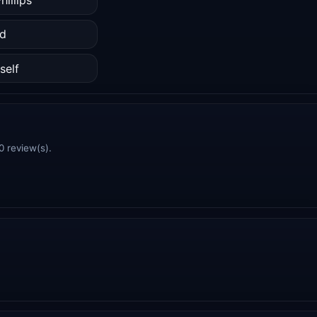
d
self
0 review(s).
.