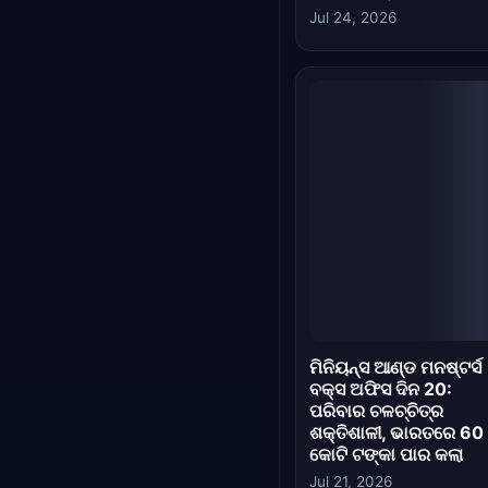
ମିନିୟନ୍ସ ଆଣ୍ଡ ମନଷ୍ଟର୍ସ
ବକ୍ସ ଅଫିସ ଦିନ 20:
ପରିବାର ଚଳଚ୍ଚିତ୍ର
ଶକ୍ତିଶାଳୀ, ଭାରତରେ 60
କୋଟି ଟଙ୍କା ପାର କଲା
Jul 21, 2026
ମିନିୟନ୍ସ ଆଣ୍ଡ ମନଷ୍ଟର୍ସ
ବକ୍ସ ଅଫିସ ଦିନ 17:
ଭାରତରେ ଚଳଚ୍ଚିତ୍ରର
ପ୍ରଦର୍ଶନ ଶେଷ ଆଡ଼କୁ,
ତୀବ୍ର ପ୍ରତିଦ୍ୱନ୍ଦ୍ୱିତାର