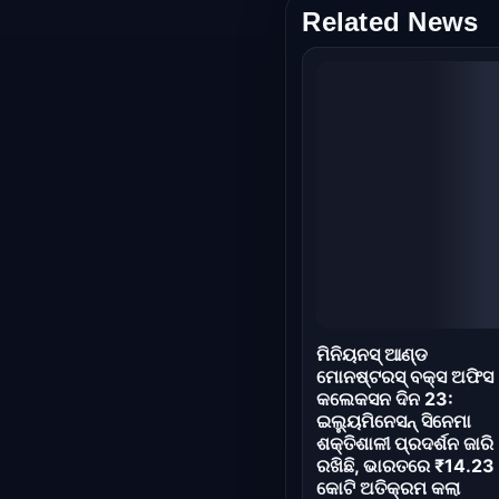
Related News
ମିନିୟନସ୍ ଆଣ୍ଡ
ମୋନଷ୍ଟରସ୍ ବକ୍ସ ଅଫିସ
କଲେକସନ ଦିନ 23:
ଇଲ୍ୟୁମିନେସନ୍ ସିନେମା
ଶକ୍ତିଶାଳୀ ପ୍ରଦର୍ଶନ ଜାରି
ରଖିଛି, ଭାରତରେ ₹14.23
କୋଟି ଅତିକ୍ରମ କଲା
Jul 24, 2026