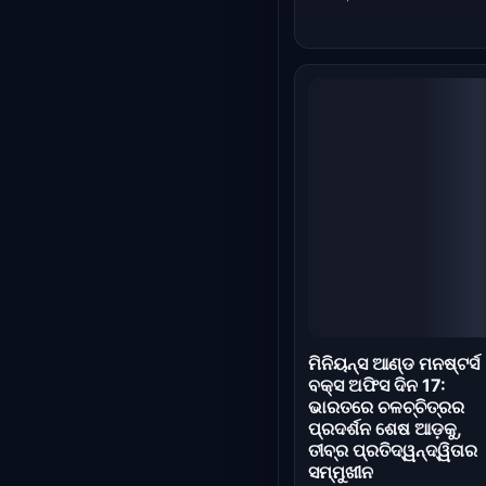
ସମ୍ମୁଖୀନ
Jul 18, 2026
ମିନିୟନ୍ସ ଆଣ୍ଡ ମନଷ୍ଟର୍ସ
ବକ୍ସ ଅଫିସ କଲେକସନ ଦି
14: ଆନିମେଟେଡ୍ ଚଳଚ୍ଚିତ
ଭାରତରେ 88 କୋଟି ଟଙ୍କ
ପାର କଲା, ବିଶ୍ୱବ୍ୟାପୀ 1
କୋଟି ଟଙ୍କା ନିକଟରେ
Jul 15, 2026