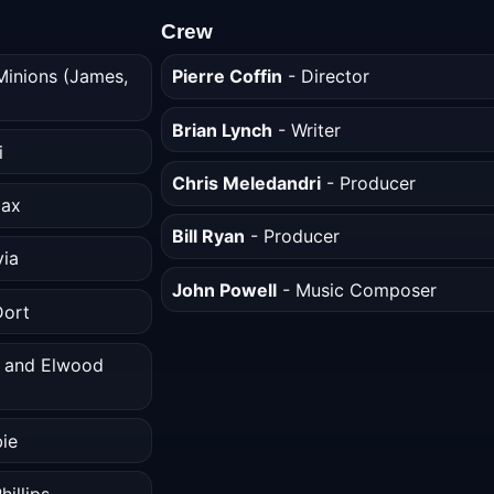
Crew
Minions (James,
Pierre Coffin
- Director
Brian Lynch
- Writer
i
Chris Meledandri
- Producer
ax
Bill Ryan
- Producer
via
John Powell
- Music Composer
Dort
 and Elwood
ie
hillips