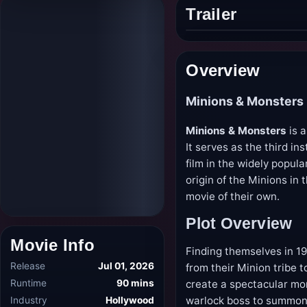
Trailer
Play
trailer
Overview
Minions & Monsters
Minions & Monsters
is a
It serves as the third in
film in the widely popul
origin of the Minions i
movie of their own.
Plot Overview
Movie Info
Finding themselves in 1
Release
Jul 01, 2026
from their Minion tribe 
Runtime
90 mins
create a spectacular mo
Industry
Hollywood
warlock boss to summon 