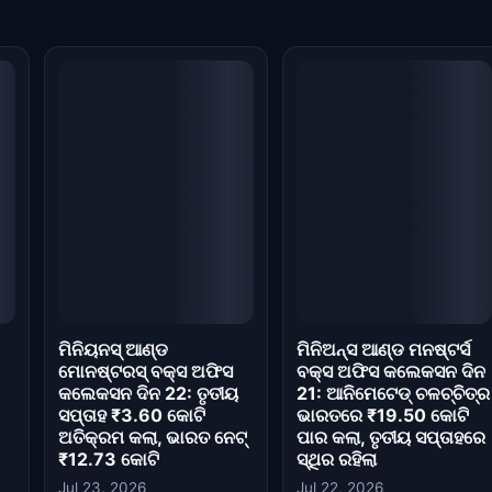
ମିନିୟନସ୍ ଆଣ୍ଡ
ମିନିଅନ୍ସ ଆଣ୍ଡ ମନଷ୍ଟର୍ସ
ମୋନଷ୍ଟରସ୍ ବକ୍ସ ଅଫିସ
ବକ୍ସ ଅଫିସ କଲେକସନ ଦିନ
କଲେକସନ ଦିନ 22: ତୃତୀୟ
21: ଆନିମେଟେଡ୍ ଚଳଚ୍ଚିତ୍ର
ସପ୍ତାହ ₹3.60 କୋଟି
ଭାରତରେ ₹19.50 କୋଟି
ଅତିକ୍ରମ କଲା, ଭାରତ ନେଟ୍
ପାର କଲା, ତୃତୀୟ ସପ୍ତାହରେ
₹12.73 କୋଟି
ସ୍ଥିର ରହିଲା
Jul 23, 2026
Jul 22, 2026