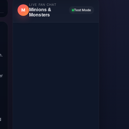
LIVE FAN CHAT
Minions &
M
Test Mode
Monsters
n.
er
d