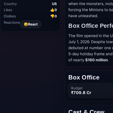
Country
US
when the monsters, incl
Likes
👍
0
forcing the Minions to 
Dislikes
👎
0
have unleashed.
Reactions
😀
React
Box Office Per
The film opened in the 
July 1, 2026. Despite lo
debuted at number one 
5-day holiday frame and 
of nearly
$160 million
.
Box Office
Budget
₹709.8 Cr
Cast & Crew