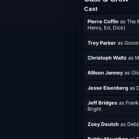
Cast
Pierre Coffin
as The 
Henry, Ed, Dick)
Trey Parker
as Goom
Christoph Waltz
as M
Allison Janney
as Oli
Jesse Eisenberg
as 
Jeff Bridges
as Frank
Bright
Zoey Deutch
as Debb
Bobby Moynihan
as P