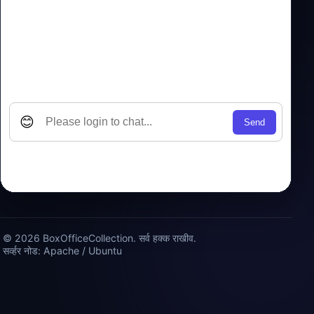
© 2026 BoxOfficeCollection. सर्व हक्क राखीव.
सर्व्हर नोड: Apache / Ubuntu