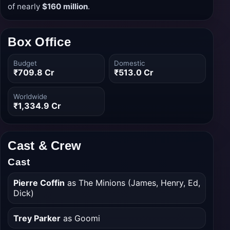
of nearly
$160 million
.
Box Office
Budget
Domestic
₹709.8 Cr
₹513.0 Cr
Worldwide
₹1,334.9 Cr
Cast & Crew
Cast
Pierre Coffin
as The Minions (James, Henry, Ed,
Dick)
Trey Parker
as Goomi